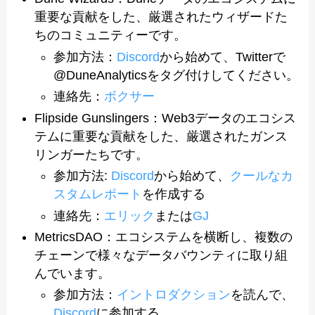
重要な貢献をした、厳選されたウィザードた
ちのコミュニティーです。
参加方法：
Discord
から始めて、Twitterで
@DuneAnalyticsをタグ付けしてください。
連絡先：
ボクサー
Flipside Gunslingers：Web3データのエコシス
テムに重要な貢献をした、厳選されたガンス
リンガーたちです。
参加方法:
Discord
から始めて、
クールなカ
スタムレポート
を作成する
連絡先：
エリック
または
GJ
MetricsDAO：エコシステムを横断し、複数の
チェーンで様々なデータバウンティに取り組
んでいます。
参加方法：
イントロダクション
を読んで、
Discord
に参加する。