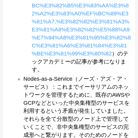
BC%E3%82%B5%E3%83%AA%E3%8
2%A2%E3%83%A0%EF%BC%89%E3
%81%A7,%E3%82%82%E3%81%A3%
E3%81%A8%E3%82%82%
E5%88%A9
%E7%94%A8%E3%81%95%E3%82%8
C%E3%81%A6%E3%81%84%E3%81
%BE%E3%81%99%E3%80%82
）のテ
ックアカデミーの記事が参考になりま
す。
Nodes-as-a-Service（ノーズ・アズ・ア・
サービス）：これまでイーサリアムのネッ
トワークを管理するために、既存のAWSや
GCPなどといった中央集権型のサービスを
利用するという矛盾が発生していました。
それらを全て分散型のノード上で管理して
いくことで、非中央集権型のサービスの完
成形へと繋がります。そのためのノードを